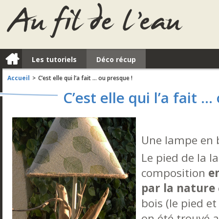
a
Les tutoriels
Déco récup
Accueil
C’est elle qui l’a fait … ou presque !
>
C’est elle qui l’a fait 
Une lampe en b
Le pied de la 
composition
e
par la nature
bois (le pied et
on été trouvé a