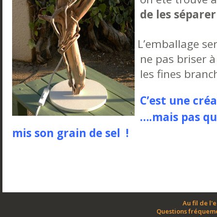
de les séparer
L’emballage ser
ne pas briser à
les fines branc
C’est une cré
….mais pas que
mis son grain de sel !
Au fil de l'
Questions fréquem