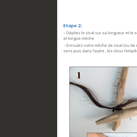
Etape 2:
– Dépliez le sisal sur sa longueur et l
et longue mèche
– Enroulez votre mèche de sisal (ou de r
sens puis dans l’autre , les clous l’em