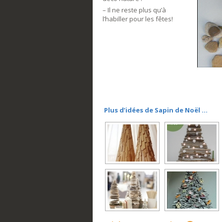
– Il ne reste plus qu’à
l’habiller pour les fêtes!
Plus d’idées de Sapin de Noël …