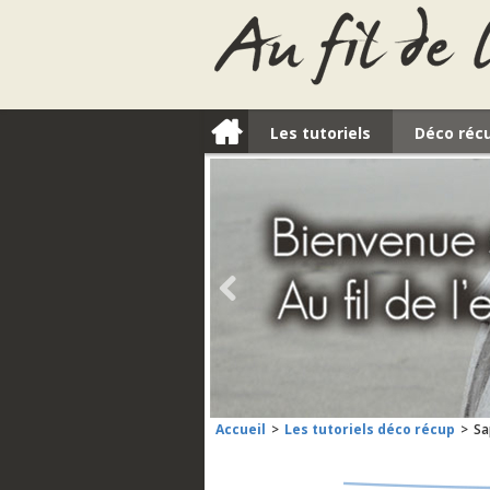
a
Les tutoriels
Déco réc
l
Accueil
Les tutoriels déco récup
Sa
>
>