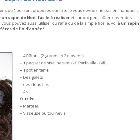
ins de Noël sont proposés sur la toile vous devriez ne pas en manquer .
 un sapin de Noël facile à réaliser
et surtout peu coûteux avec des
vous pouvez aussi utiliser du rafia ou de la simple ficelle, voilà
un sapin
 fêtes de fin d’année
!
– 4 Bâtons (2 grands et 2 moyens)
– 1 paquet de sisal naturel (2€ Foirfouille- Gifi)
– 1 pot en terre
– Des galets
– des clous fins
– 4 vis
Outils:
– Marteau
– Visseuse ou tournevis