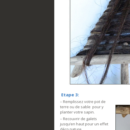
Etape 3:
– Remplissez votre pot de
terre ou de sable pour y
planter votre sapin.
– Recouvrir de galets
jusqu’en haut pour un effet
déco nature .