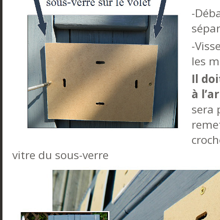
-Déba
sépar
-Viss
les 
Il do
à l’a
sera 
remet
croch
vitre du sous-verre