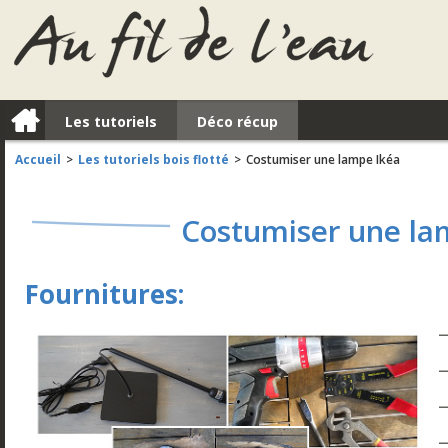
a
Les tutoriels
Déco récup
Accueil
Les tutoriels bois flotté
Costumiser une lampe Ikéa
>
>
Costumiser une la
Fournitures:
–