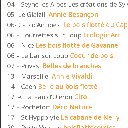
04 – Seyne les Alpes Les créations de Sy
05- Le Glaizil
Annie Besançon
06- Cap d’Antibes
Le bois flotté du Cap
06 – Tourrettes sur Loup
Ecologic Art
06 – Nice
Les bois flotté de Gayanne
06 – Le bar sur Loup
Coeur de bois
07 – Privas
Belles de branches
13 – Marseille
Annie Vivaldi
14 – Caen
Belle au bois flotté
17 -Chateau d’Oléron
Cito
17 – Rochefort
Déco Nature
17 – St Hyppolyte
La cabane de Nelly
20 – Porto Vecchio
boisflottécorsica