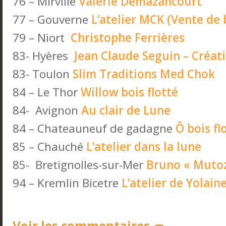
76 – Mirville
Valérie Demazancourt
77 – Gouverne
L’atelier MCK (Vente de b
79 – Niort
Christophe Ferrières
83- Hyères
Jean Claude Seguin – Créati
83- Toulon
Slim Traditions Med Chok
84 – Le Thor
Willow bois flotté
84- Avignon
Au clair de Lune
84 – Chateauneuf de gadagne
Ô bois fl
85 – Chauché
L’atelier dans la lune
85- Bretignolles-sur-Mer
Bruno « Muto
94 – Kremlin Bicetre
L’atelier de Yolain
Voir les commentaires