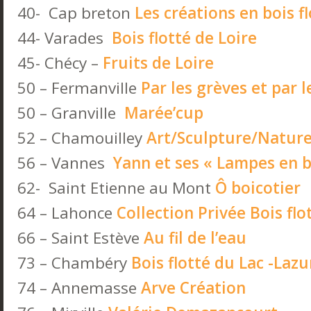
40- Cap breton
Les créations en bois f
44- Varades
Bois flotté de Loire
45- Chécy –
Fruits de Loire
50 – Fermanville
Par les grèves et par l
50 – Granville
Marée’cup
52 – Chamouilley
Art/Sculpture/Nature
56 – Vannes
Yann et ses « Lampes en bo
62- Saint Etienne au Mont
Ô boicotier
64 – Lahonce
Collection Privée Bois flo
66 – Saint Estève
Au fil de l’eau
73 – Chambéry
Bois flotté du Lac -Laz
74 – Annemasse
Arve Création