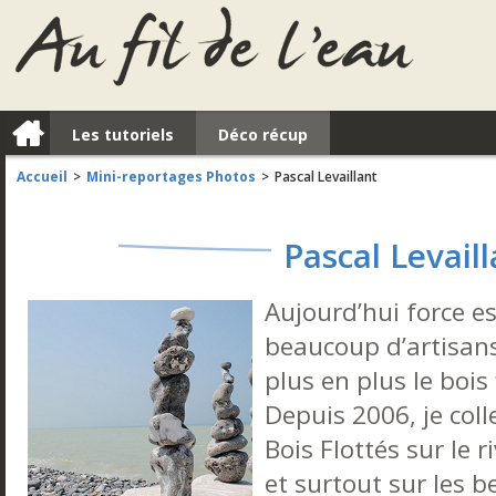
a
Les tutoriels
Déco récup
Accueil
Mini-reportages Photos
Pascal Levaillant
>
>
Pascal Levaill
Aujourd’hui force e
beaucoup d’artisans,
plus en plus le bois 
Depuis 2006, je col
Bois Flottés sur le 
et surtout sur les b