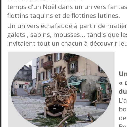
temps d’un Noël dans un univers fanta
flottins taquins et de flottines lutines.
Un univers échafaudé à partir de matières
galets , sapins, mousses… tandis que les 
invitaient tout un chacun à découvrir leu
Un
« 
du
L’
bo
de
Bo