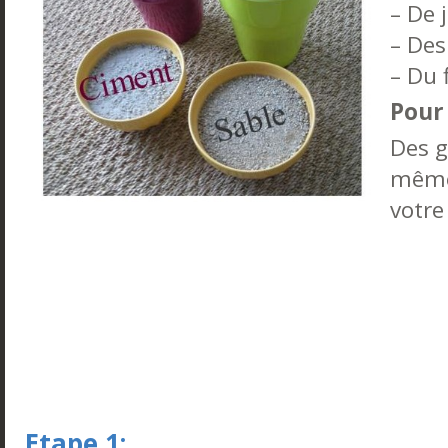
– De 
– Des
– Du 
Pour
Des g
même 
votre
Etape 1: