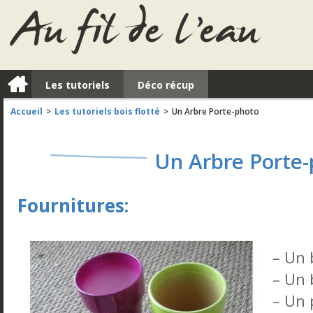
a
Les tutoriels
Déco récup
Accueil
Les tutoriels bois flotté
Un Arbre Porte-photo
>
>
Un Arbre Porte
Fournitures:
– Un 
– Un 
– Un 