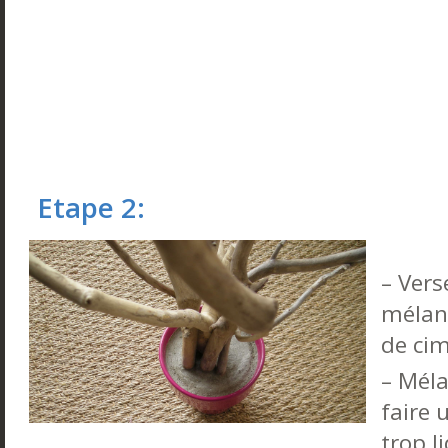
Etape 2:
– Vers
mélan
de cim
– Méla
faire
trop l