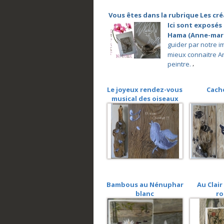
Vous êtes dans la rubrique Les cré
Ici sont exposés 
Hama (Anne-mari
guider par notre i
mieux connaitre An
,
peintre
.
Le joyeux rendez-vous
Cach
musical des oiseaux
Bambous au Nénuphar
Au Clair
blanc
ro