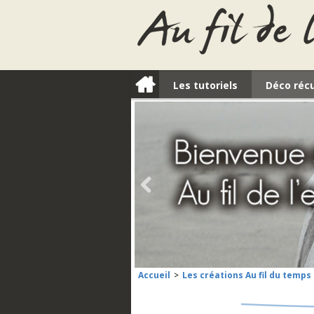
a
Les tutoriels
Déco réc
l
Accueil
Les créations Au fil du temps
>