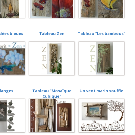
dées bleues
Tableau Zen
Tableau "Les bambous"
danges
Tableau "Mosaïque
Un vent marin souffle
Cubique"