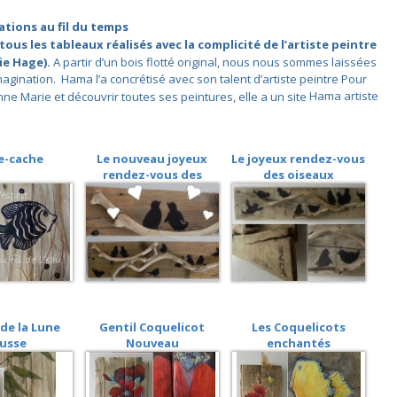
ations au fil du temps
tous les tableaux réalisés avec la complicité de l’artiste peintre
e Hage).
A partir d’un bois flotté original, nous nous sommes laissées
magination.
Hama l’a concrétisé avec son talent d’artiste peintre
Pour
ne Marie et découvrir toutes ses peintures, elle a un site
Hama artiste
e-cache
Le nouveau joyeux
Le joyeux rendez-vous
rendez-vous des
des oiseaux
oiseaux
 de la Lune
Gentil Coquelicot
Les Coquelicots
usse
Nouveau
enchantés